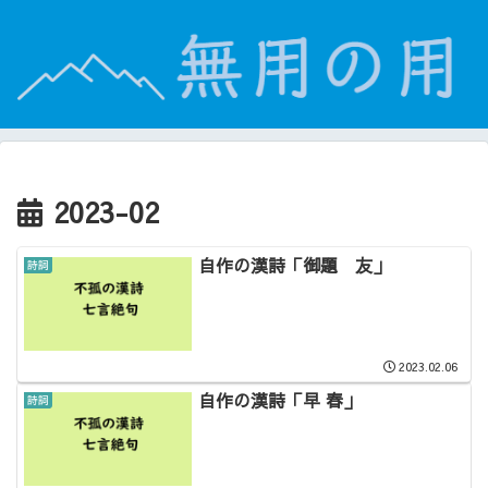
2023-02
自作の漢詩「御題 友」
詩詞
2023.02.06
自作の漢詩「早 春」
詩詞