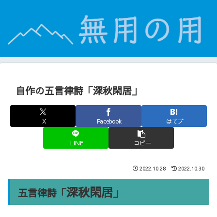
自作の五言律詩「深秋閑居」
X
Facebook
はてブ
LINE
コピー
2022.10.28
2022.10.30
深秋閑居
五言律詩「
」