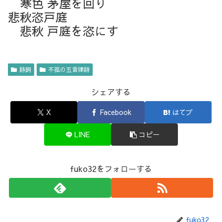
寒色 茅屋を回り
悲秋恣戸庭
悲秋 戸庭を恣にす
詩詞
不孤の五言律詩
シェアする
X
Facebook
はてブ
LINE
コピー
fuko32をフォローする
fuko32