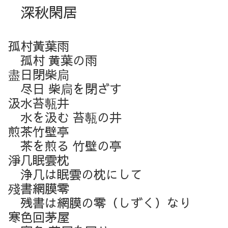
深秋閑居
孤村黃葉雨
孤村 黄葉の雨
盡日閉柴扃
尽日 柴扃を閉ざす
汲水苔甎井
水を汲む 苔甎の井
煎茶竹壁亭
茶を煎る 竹壁の亭
淨几眠雲枕
浄几は眠雲の枕にして
殘書網膜零
残書は網膜の零（しずく）なり
寒色回茅屋