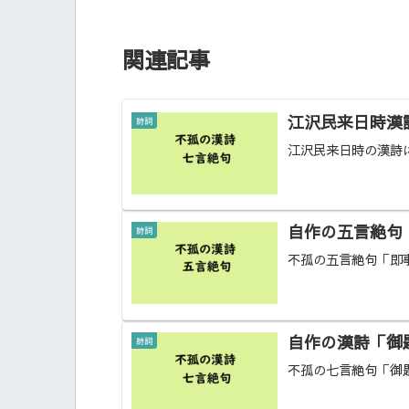
関連記事
江沢民来日時漢
詩詞
江沢民来日時の漢詩
自作の五言絶句
詩詞
不孤の五言絶句「即
自作の漢詩「御
詩詞
不孤の七言絶句「御