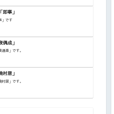
「即事」
事」です
夜偶成」
夜遇楽」です。
晩村居」
晩村居」です。