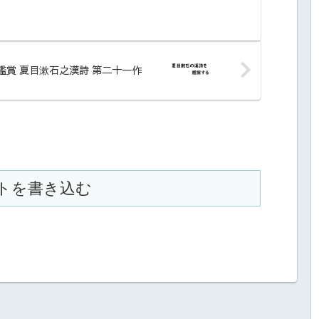
」
鑑賞 夏目漱石之漢詩 第二十一作
トを書き込む