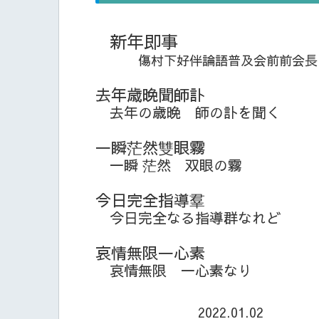
新年即事
傷村下好伴論語普及会前前会長
去年歳晩聞師訃
去年の歳晩 師の訃を聞く
一瞬茫然雙眼霧
一瞬 茫然 双眼の霧
今日完全指導羣
今日完全なる指導群なれど
哀情無限一心素
哀情無限 一心素なり
2022.01.02