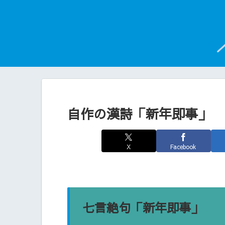
自作の漢詩「新年即事」
X
Facebook
七言絶句「新年即事」