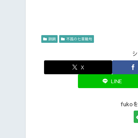
詩詞
不孤の七言絶句
シ
X
LINE
fuk