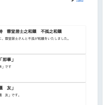
詩 蓉堂居士之和韻 不孤之和韻
に、蓉堂居士さんと不孤が和韻をいたしました。
「即事」
事」です
題 友」
題 友」です。