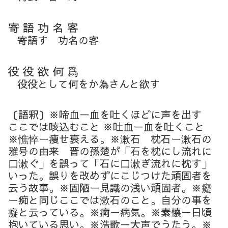
寄 語 功 名 客
寄語す 功名の客
役 役 欲 何 爲
役役として何をか為さんと欲す
〔語釈〕※啼血ー血を吐くほどに声を出す
ここでは咳込むこと ※吐血ー血を吐くこと
※憔悴ー痩せ衰える。※漱石 枕石ー漱石の
雅号の由来 晋の孫楚が「石を枕にし流れに
口漱ぐ」を誤って「石に口漱ぎ流れに枕す」
いった。誤りを改めずにこじつけた頑固者を
云う故事。※固陋ー見識の浅い頑固者。※癡
ー痴と同じここでは漱石のこと。自分の事を
癡と云っている。※痾ー病気。※素懐ー日頃
抱いている思い。※浩歌ー大声でうたう。※