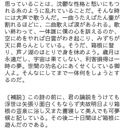
思っていることは、沈鬱な性格と愁いにもつ
れる糸のように乱れていることだ。そんな時
には大声で歌うんだ。一曲うたえばたん壷が
割れるほどに、二曲歌えば涙があふれる。歌
い終わって、一体誰に僕の心を訴えるのか、
空にめをやれば白雲がわき起こり、みずちが
天に昇らんとしている。そうだ、箱根に登
り、芦ノ湖のほとりで身を休めよう。歳月は
永遠だし、宇宙は果てしない、利害損得は一
時の夢。世間の功名心にあくせくしている御
人よ。そんなにしてまで一体何をしょうとす
るのだ。
〔補説〕この詩の前に、君の論説をうけても
浮世は矢張り面白くもならず夫故明日より箱
根の靈泉に浴し又また晝寝して美人でも可夢
候と記している。その後二十日間ほど箱根に
遊んだのである。