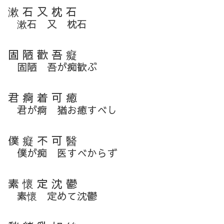
漱 石 又 枕 石
漱石 又 枕石
固 陋 歡 吾 癡
固陋 吾が痴歓ぶ
君 痾 着 可 癒
君が痾 猶お癒すべし
僕 癡 不 可 醫
僕が痴 医すべからず
素 懷 定 沈 鬱
素懷 定めて沈鬱