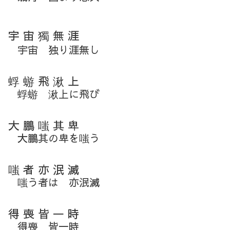
宇 宙 獨 無 涯
宇宙 独り涯無し
蜉 蝣 飛 湫 上
蜉蝣 湫上に飛び
大 鵬 嗤 其 卑
大鵬其の卑を嗤う
嗤 者 亦 泯 滅
嗤う者は 亦泯滅
得 喪 皆 一 時
得喪 皆一時