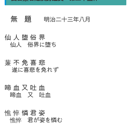
無 題
明治二十三年八月
仙 人 堕 俗 界
仙人 俗界に堕ち
蒹 不 免 喜 悲
遂に喜悲を免れず
啼 血 又 吐 血
啼血 又 吐血
憔 悴 憐 君 姿
憔悴 君が姿を憐む