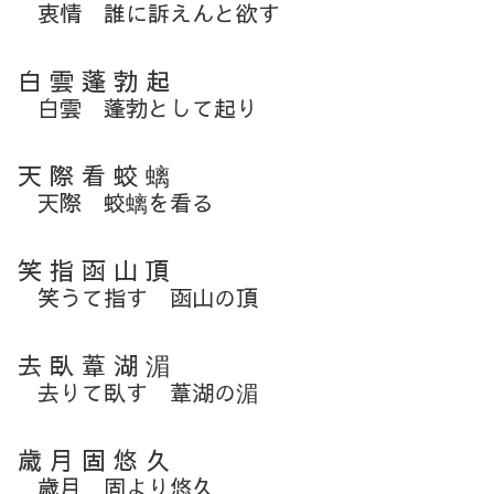
衷情 誰に訴えんと欲す
白 雲 蓬 勃 起
白雲 蓬勃として起り
天 際 看 蛟 螭
天際 蛟螭を看る
笑 指 函 山 頂
笑うて指す 函山の頂
去 臥 葦 湖 湄
去りて臥す 葦湖の湄
歳 月 固 悠 久
歳月 固より悠久