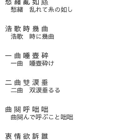
愁 緒 亂 如 絲
愁緒 乱れて糸の如し
浩 歌 時 幾 曲
浩歌 時に幾曲
一 曲 唾 壺 碎
一曲 唾壺砕け
二 曲 雙 涙 垂
二曲 双涙垂るる
曲 闋 呼 咄 咄
曲闋んで呼ぶこと咄咄
衷 情 欲 訴 誰