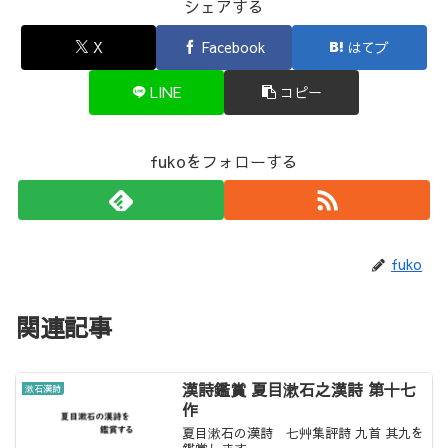
シェアする
X
Facebook
はてブ
LINE
コピー
fukoをフォローする
fuko
関連記事
漢詩鑑賞 夏目漱石之漢詩 第十七
漱石漢詩
作
夏目漱石の漢詩 七艸集評詩 九首 其九を