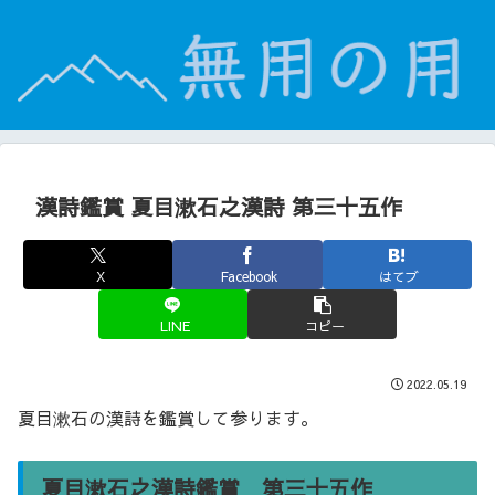
漢詩鑑賞 夏目漱石之漢詩 第三十五作
X
Facebook
はてブ
LINE
コピー
2022.05.19
夏目漱石の漢詩を鑑賞して参ります。
夏目漱石之漢詩鑑賞 第三十五作