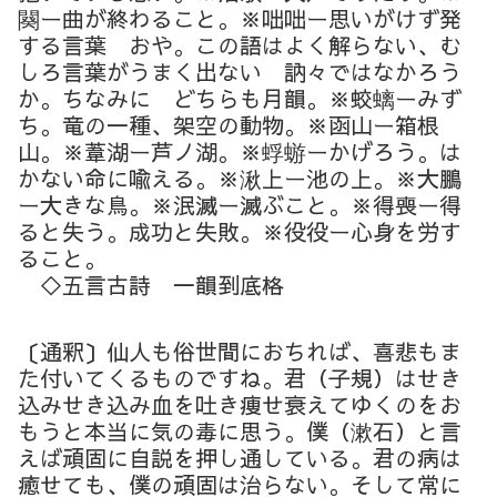
闋ー曲が終わること。※咄咄ー思いがけず発
する言葉 おや。この語はよく解らない、む
しろ言葉がうまく出ない 訥々ではなかろう
か。ちなみに どちらも月韻。※蛟螭ーみず
ち。竜の一種、架空の動物。※函山ー箱根
山。※葦湖ー芦ノ湖。※蜉蝣ーかげろう。は
かない命に喩える。※湫上ー池の上。※大鵬
ー大きな鳥。※泯滅ー滅ぶこと。※得喪ー得
ると失う。成功と失敗。※役役ー心身を労す
ること。
◇五言古詩 一韻到底格
〔通釈〕仙人も俗世間におちれば、喜悲もま
た付いてくるものですね。君（子規）はせき
込みせき込み血を吐き痩せ衰えてゆくのをお
もうと本当に気の毒に思う。僕（漱石）と言
えば頑固に自説を押し通している。君の病は
癒せても、僕の頑固は治らない。そして常に