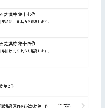
石之漢詩 第十七作
集評詩 九首 其九を鑑賞します。
石之漢詩 第十四作
集評詩 九首 其六を鑑賞します。
詩 第七作
漢詩鑑賞 夏目漱石之漢詩 第十作