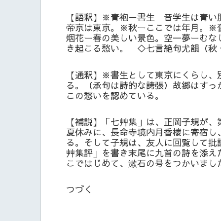
【語釈】※青袍ー書生 昔学生は青い
帝京は東京。※秋ーここでは年月。※
烟花ー春の美しい景色。空一夢ーむな
き起こる愁い。 ◇七言絶句尤韻（秋
【通釈】※書生として東京にくらし、
る。（承句は詩的な誇張）故郷はすっ
この愁いを認めている。
【補説】「七艸集」は、正岡子規が、
夏休みに、長命寺境内月香楼に寄宿し
る。そして子規は、友人に回覧して批
艸集評」を書き末尾に九首の詩を添え
こではじめて、漱石の号をつかいまし
つづく