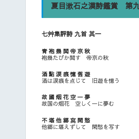
夏目漱石之漢詩鑑賞 第
七艸集評詩 九首 其一
青 袍 幾 閲 帝 京 秋
袍幾たびか閲す 帝京の秋
酒 點 涙 痕 憶 舊 遊
酒は涙痕を点じて 旧遊を憶う
故 國 烟 花 空 一 夢
故国の烟花 空しく一に夢む
不 堪 他 郷 寫 閑 愁
他郷に堪えずして 閑愁を写す