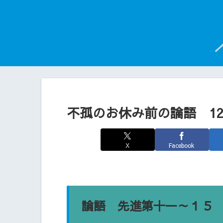
不孤のお休み前の論語 12
X
Facebook
論語 先進第十一～１５