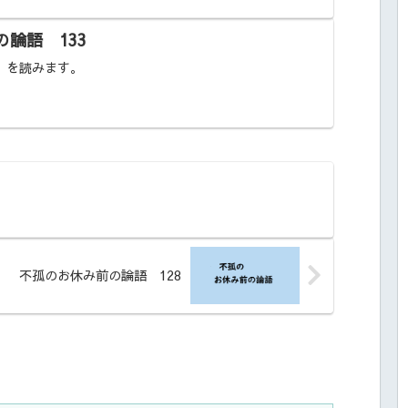
論語 133
 を読みます。
」
不孤のお休み前の論語 128