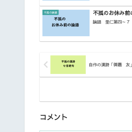
不孤のお休み前の
不孤の論語
論語 里仁第四～７
自作の漢詩「御題 友
コメント