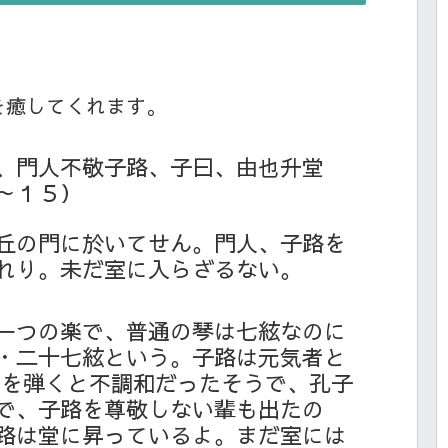
を癒してくれます。
、門人不敬子路、子曰、由也升堂
～１５）
丘の門に於いてせん。門人、子路を
れり。未だ室に入らざるない。
一つの楽で、普通の琴は七絃なのに
・二十七絃という。子路は元気者と
瑟を弾くと不調和だったそうで、孔子
で、子路を尊敬しない輩も出たの
路は堂に昇っているよ。まだ室には