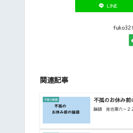
LINE
fuko
関連記事
不孤のお休み前の
不孤の論語
論語 雍也第六～２