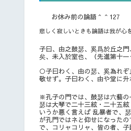
お休み前の論語＾＾127
悲しく寂しいときも論語は我が心
子曰、由之鼓瑟、奚爲於丘之門
矣、未入於室也、（先進第十一
○子曰わく、由の瑟、奚為れぞ
敬せず。子曰わく、由や堂に升
※孔子の門では、鼓瑟は六藝の
瑟は大琴で二十三絃・二十五絃
いうか悪く言えば 乱暴者で、
が孔門ではネと仰せになったの
で、コリャコリャ、皆の者、子